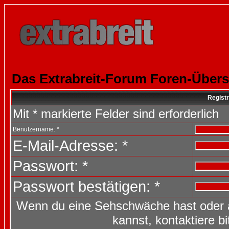
Das Extrabreit-Forum Foren-Übers
Registr
Mit * markierte Felder sind erforderlich
Benutzername: *
E-Mail-Adresse: *
Passwort: *
Passwort bestätigen: *
Wenn du eine Sehschwäche hast oder 
kannst, kontaktiere b