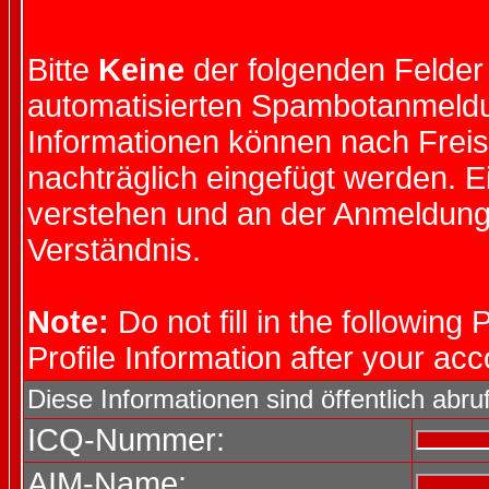
Bitte
Keine
der folgenden Felder 
automatisierten Spambotanmeld
Informationen können nach Freis
nachträglich eingefügt werden. 
verstehen und an der Anmeldung 
Verständnis.
Note:
Do not fill in the following 
Profile Information after your ac
Diese Informationen sind öffentlich abru
ICQ-Nummer:
AIM-Name: