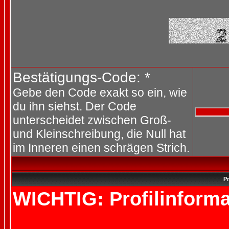
Bestätigungs-Code: *
Gebe den Code exakt so ein, wie
du ihn siehst. Der Code
unterscheidet zwischen Groß-
und Kleinschreibung, die Null hat
im Inneren einen schrägen Strich.
Pr
WICHTIG: Profilinforma