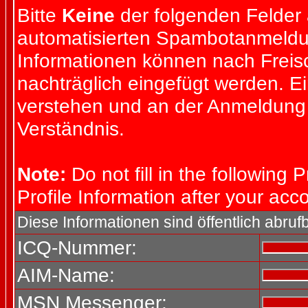
Bitte
Keine
der folgenden Felder a
automatisierten Spambotanmeld
Informationen können nach Freisc
nachträglich eingefügt werden. E
verstehen und an der Anmeldung s
Verständnis.
Note:
Do not fill in the following P
Profile Information after your ac
Diese Informationen sind öffentlich abrufb
ICQ-Nummer:
AIM-Name:
MSN Messenger: