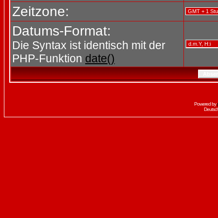
Zeitzone:
Datums-Format:
Die Syntax ist identisch mit der
PHP-Funktion
date()
Powered by
Deutsc