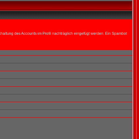
altung des Accounts im Profil nachträglich eingefügt werden. Ein Spambot