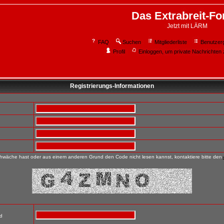
Das Extrabreit-F
Jetzt mit LÄRM
FAQ
Suchen
Mitgliederliste
Benutzer
Profil
Einloggen, um private Nachrichten 
Registrierungs-Informationen
wäche hast oder aus einem anderen Grund den Code nicht lesen kannst, kontaktiere bitte den
nd