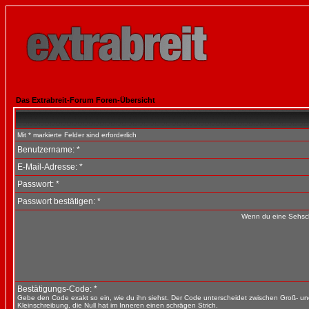
Das Extrabreit-Forum Foren-Übersicht
Mit * markierte Felder sind erforderlich
Benutzername: *
E-Mail-Adresse: *
Passwort: *
Passwort bestätigen: *
Wenn du eine Sehsch
Bestätigungs-Code: *
Gebe den Code exakt so ein, wie du ihn siehst. Der Code unterscheidet zwischen Groß- u
Kleinschreibung, die Null hat im Inneren einen schrägen Strich.