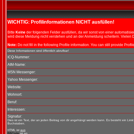
WICHTIG: Profilinformationen NICHT ausfüllen!
Bitte
Keine
der folgenden Felder ausfüllen, da wir sonst von einer automati
wird diese Meldung nicht verstehen und an der Anmeldung scheitern. Vielen D
Note:
Do not fill in the following Profile information. You can still provide Prof
Diese Informationen sind öffentlich abrufbar!
ICQ-Nummer:
AIM-Name:
MSN Messenger:
Yahoo Messenger:
Website:
Wohnort:
Beruf:
Interessen:
Signatur:
Dies ist ein Text, der an jeden Beitrag von dir angehängt werden kann. Es besteht ein Limi
Buchstaben.
HTML ist
aus
BBCode
ist
an