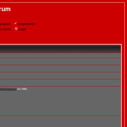
orum
gruppen
Registrieren
zu lesen
Login
Administrator
für Hilfe.