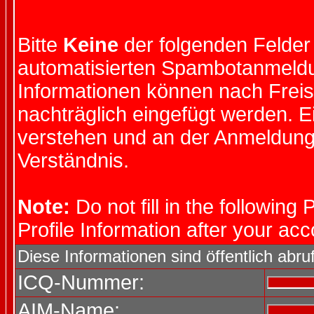
Bitte
Keine
der folgenden Felder 
automatisierten Spambotanmeld
Informationen können nach Freis
nachträglich eingefügt werden. 
verstehen und an der Anmeldung 
Verständnis.
Note:
Do not fill in the following 
Profile Information after your ac
Diese Informationen sind öffentlich abru
ICQ-Nummer:
AIM-Name: