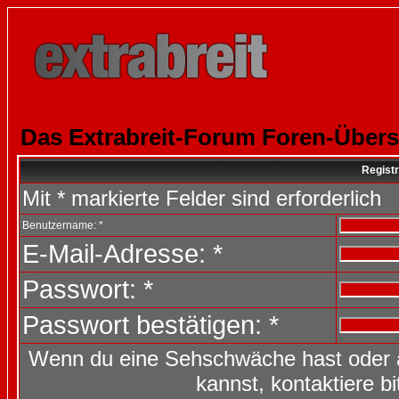
Das Extrabreit-Forum Foren-Übers
Registr
Mit * markierte Felder sind erforderlich
Benutzername: *
E-Mail-Adresse: *
Passwort: *
Passwort bestätigen: *
Wenn du eine Sehschwäche hast oder 
kannst, kontaktiere b