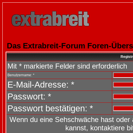
Das Extrabreit-Forum Foren-Übers
Registr
Mit * markierte Felder sind erforderlich
Benutzername: *
E-Mail-Adresse: *
Passwort: *
Passwort bestätigen: *
Wenn du eine Sehschwäche hast oder 
kannst, kontaktiere b