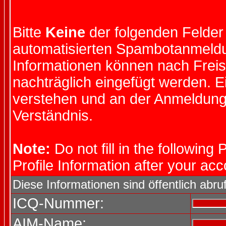
Bitte
Keine
der folgenden Felder 
automatisierten Spambotanmeld
Informationen können nach Freis
nachträglich eingefügt werden. 
verstehen und an der Anmeldung 
Verständnis.
Note:
Do not fill in the following 
Profile Information after your ac
Diese Informationen sind öffentlich abru
ICQ-Nummer:
AIM-Name: