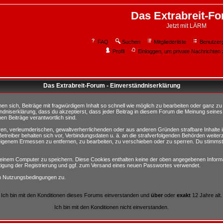
Das Extrabreit-F
Jetzt mit LÄRM
FAQ
Suchen
Mitgliederliste
Benutzer
Profil
Einloggen, um private Nachrichten 
Das Extrabreit-Forum - Einverständniserklärung
sich, Beiträge mit fragwürdigem Inhalt so schnell wie möglich zu bearbeiten oder ganz zu lö
ndniserklärung, dass du akzeptierst, dass jeder Beitrag in diesem Forum die Meinung seines
en Beiträge verantwortlich sind.
ären, verleumderischen, gewaltverherrlichenden oder aus anderen Gründen strafbare Inhalte 
etreiber behalten sich vor, Verbindungsdaten u. ä. an die strafverfolgenden Behörden weite
igenem Ermessen zu entfernen, zu bearbeiten, zu verschieben oder zu sperren. Du stimmst
einem Computer zu speichern. Diese Cookies enthalten keine der oben angegebenen Informa
tigung der Registrierung und ggf. zum Versand eines neuen Passwortes verwendet.
en Nutzungsbedingungen zu.
Ich bin mit den Konditionen dieses Forums einverstanden und
über
oder
exakt
12 Jahre alt.
Ich bin mit den Konditionen nicht einverstanden.