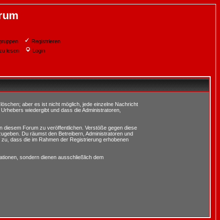
orum
gruppen
Registrieren
zu lesen
Login
schen; aber es ist nicht möglich, jede einzelne Nachricht
 Urhebers wiedergibt und dass die Administratoren,
in diesem Forum zu veröffentlichen. Verstöße gegen diese
rzugeben. Du räumst den Betreibern, Administratoren und
 zu, dass die im Rahmen der Registrierung erhobenen
tionen, sondern dienen ausschließlich dem