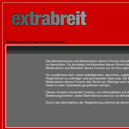
Das Extrabreit-Forum Foren-Übersicht
Die Administratoren und Moderatoren dieses Forums bemühen 
zu überprüfen. Du bestätigst mit Absenden dieser Einverstä
Moderatoren und Betreiber dieses Forums nur für ihre eigen
Du verpflichtest dich, keine beleidigenden, obszönen, vulg
Regel führen zu sofortiger und permanenter Sperrung. Die B
Moderatoren dieses Forums das Recht ein, Beiträge nach e
Daten in einer Datenbank gespeichert werden.
Dieses System verwendet Cookies, um Informationen auf d
Bedienungskomfort. Deine Mail-Adresse wird nur zur Bestä
Durch das Abschließen der Registrierung stimmst du dies