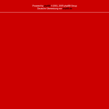
Powered by
phpBB
© 2001, 2005 phpBB Group
Deutsche Übersetzung von
phpBB.de