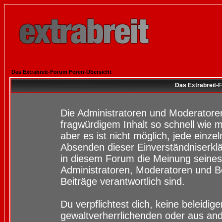
Das Extrabreit-Forum Foren-Übersicht
Das Extrabreit-
Die Administratoren und Moderatore
fragwürdigem Inhalt so schnell wie 
aber es ist nicht möglich, jede einze
Absenden dieser Einverständniserklä
in diesem Forum die Meinung seines
Administratoren, Moderatoren und Be
Beiträge verantwortlich sind.
Du verpflichtest dich, keine beleidi
gewaltverherrlichenden oder aus and