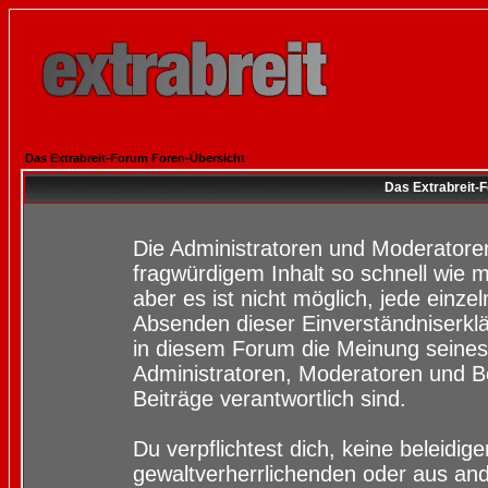
Das Extrabreit-Forum Foren-Übersicht
Das Extrabreit-
Die Administratoren und Moderatore
fragwürdigem Inhalt so schnell wie 
aber es ist nicht möglich, jede einze
Absenden dieser Einverständniserklä
in diesem Forum die Meinung seines
Administratoren, Moderatoren und Be
Beiträge verantwortlich sind.
Du verpflichtest dich, keine beleidi
gewaltverherrlichenden oder aus and