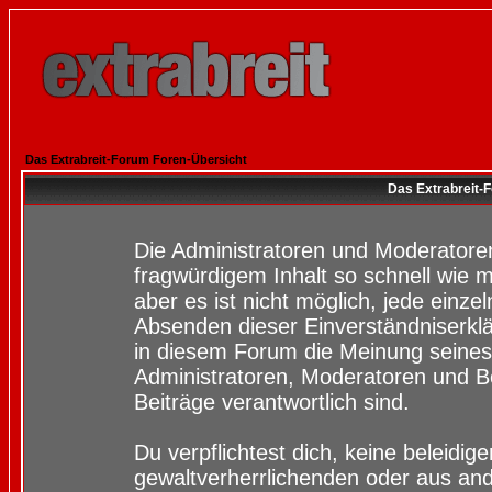
Das Extrabreit-Forum Foren-Übersicht
Das Extrabreit-
Die Administratoren und Moderatore
fragwürdigem Inhalt so schnell wie 
aber es ist nicht möglich, jede einze
Absenden dieser Einverständniserklä
in diesem Forum die Meinung seines
Administratoren, Moderatoren und Be
Beiträge verantwortlich sind.
Du verpflichtest dich, keine beleidi
gewaltverherrlichenden oder aus and