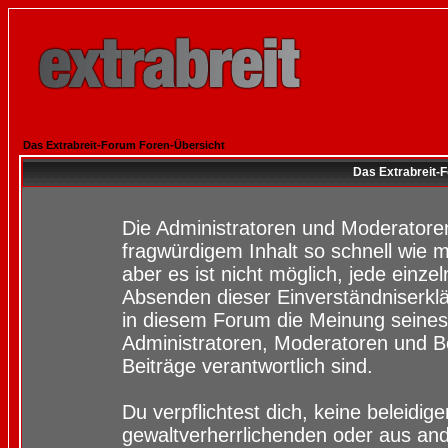
Das Extrabreit-Forum Foren-Übersicht
Das Extrabreit-
Die Administratoren und Moderatore
fragwürdigem Inhalt so schnell wie 
aber es ist nicht möglich, jede einze
Absenden dieser Einverständniserklä
in diesem Forum die Meinung seines
Administratoren, Moderatoren und Be
Beiträge verantwortlich sind.
Du verpflichtest dich, keine beleidi
gewaltverherrlichenden oder aus and