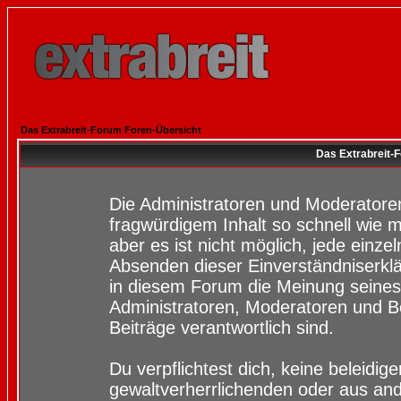
Das Extrabreit-Forum Foren-Übersicht
Das Extrabreit-
Die Administratoren und Moderatore
fragwürdigem Inhalt so schnell wie 
aber es ist nicht möglich, jede einze
Absenden dieser Einverständniserklä
in diesem Forum die Meinung seines
Administratoren, Moderatoren und Be
Beiträge verantwortlich sind.
Du verpflichtest dich, keine beleidi
gewaltverherrlichenden oder aus and