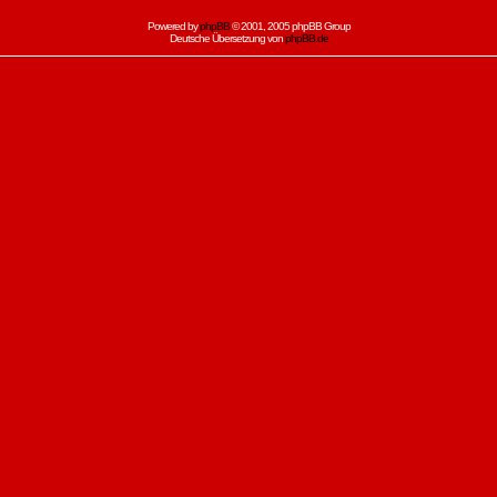
Powered by
phpBB
© 2001, 2005 phpBB Group
Deutsche Übersetzung von
phpBB.de