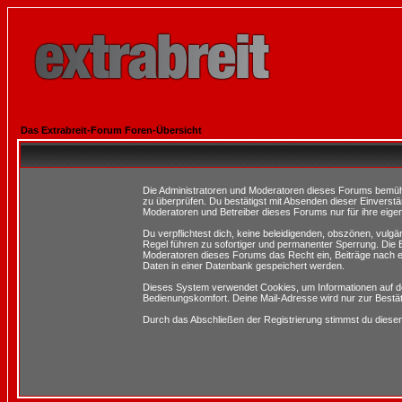
Das Extrabreit-Forum Foren-Übersicht
Die Administratoren und Moderatoren dieses Forums bemühen 
zu überprüfen. Du bestätigst mit Absenden dieser Einverstä
Moderatoren und Betreiber dieses Forums nur für ihre eigen
Du verpflichtest dich, keine beleidigenden, obszönen, vulg
Regel führen zu sofortiger und permanenter Sperrung. Die B
Moderatoren dieses Forums das Recht ein, Beiträge nach e
Daten in einer Datenbank gespeichert werden.
Dieses System verwendet Cookies, um Informationen auf d
Bedienungskomfort. Deine Mail-Adresse wird nur zur Bestä
Durch das Abschließen der Registrierung stimmst du dies