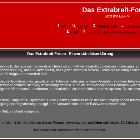
Das Extrabreit-F
Jetzt mit LÄRM
FAQ
Suchen
Mitgliederliste
Benutzer
Profil
Einloggen, um private Nachrichten 
Das Extrabreit-Forum - Einverständniserklärung
sich, Beiträge mit fragwürdigem Inhalt so schnell wie möglich zu bearbeiten oder ganz zu lö
ndniserklärung, dass du akzeptierst, dass jeder Beitrag in diesem Forum die Meinung seines
en Beiträge verantwortlich sind.
ären, verleumderischen, gewaltverherrlichenden oder aus anderen Gründen strafbare Inhalte 
etreiber behalten sich vor, Verbindungsdaten u. ä. an die strafverfolgenden Behörden weite
igenem Ermessen zu entfernen, zu bearbeiten, zu verschieben oder zu sperren. Du stimmst
einem Computer zu speichern. Diese Cookies enthalten keine der oben angegebenen Informa
tigung der Registrierung und ggf. zum Versand eines neuen Passwortes verwendet.
en Nutzungsbedingungen zu.
Ich bin mit den Konditionen dieses Forums einverstanden und
über
oder
exakt
12 Jahre alt.
Ich bin mit den Konditionen nicht einverstanden.