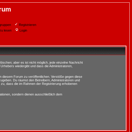
orum
gruppen
Registrieren
zu lesen
Login
schen; aber es ist nicht möglich, jede einzelne Nachricht
 Urhebers wiedergibt und dass die Administratoren,
in diesem Forum zu veröffentlichen. Verstöße gegen diese
rzugeben. Du räumst den Betreibern, Administratoren und
 zu, dass die im Rahmen der Registrierung erhobenen
tionen, sondern dienen ausschließlich dem