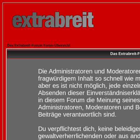
Das Extrabreit-Forum Foren-Übersicht
Das Extrabreit-
Die Administratoren und Moderatore
fragwürdigem Inhalt so schnell wie 
aber es ist nicht möglich, jede einze
Absenden dieser Einverständniserklä
in diesem Forum die Meinung seines
Administratoren, Moderatoren und Be
Beiträge verantwortlich sind.
Du verpflichtest dich, keine beleidi
gewaltverherrlichenden oder aus and