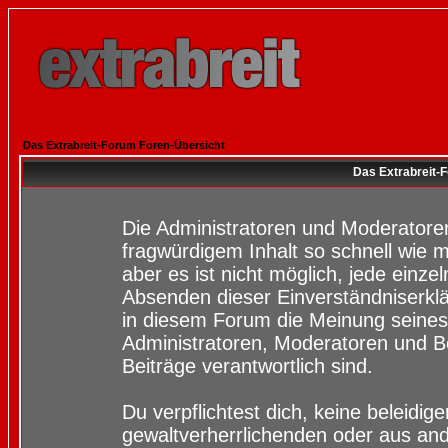
Das Extrabreit-Forum Foren-Übersicht
Das Extrabreit-
Die Administratoren und Moderatore
fragwürdigem Inhalt so schnell wie 
aber es ist nicht möglich, jede einze
Absenden dieser Einverständniserklä
in diesem Forum die Meinung seines
Administratoren, Moderatoren und Be
Beiträge verantwortlich sind.
Du verpflichtest dich, keine beleidi
gewaltverherrlichenden oder aus and