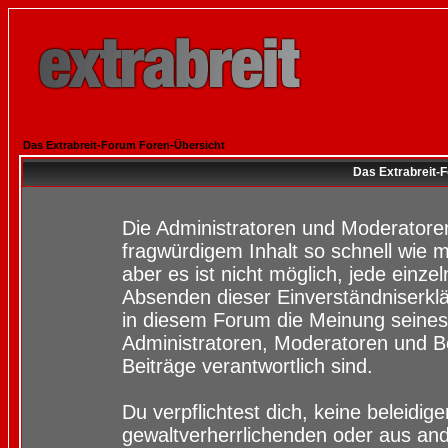
Das Extrabreit-Forum Foren-Übersicht
Das Extrabreit-
Die Administratoren und Moderatore
fragwürdigem Inhalt so schnell wie 
aber es ist nicht möglich, jede einze
Absenden dieser Einverständniserklä
in diesem Forum die Meinung seines
Administratoren, Moderatoren und Be
Beiträge verantwortlich sind.
Du verpflichtest dich, keine beleidi
gewaltverherrlichenden oder aus and