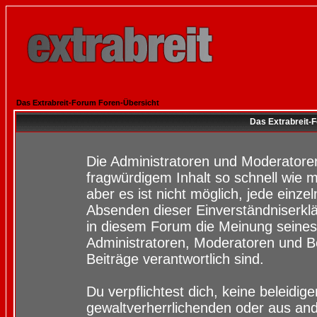
Das Extrabreit-Forum Foren-Übersicht
Das Extrabreit-
Die Administratoren und Moderatore
fragwürdigem Inhalt so schnell wie 
aber es ist nicht möglich, jede einze
Absenden dieser Einverständniserklä
in diesem Forum die Meinung seines
Administratoren, Moderatoren und Be
Beiträge verantwortlich sind.
Du verpflichtest dich, keine beleidi
gewaltverherrlichenden oder aus and