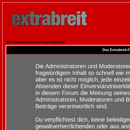
Das Extrabreit-Forum Foren-Übersicht
Das Extrabreit-
Die Administratoren und Moderatore
fragwürdigem Inhalt so schnell wie 
aber es ist nicht möglich, jede einze
Absenden dieser Einverständniserklä
in diesem Forum die Meinung seines
Administratoren, Moderatoren und Be
Beiträge verantwortlich sind.
Du verpflichtest dich, keine beleidi
gewaltverherrlichenden oder aus and