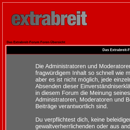
Das Extrabreit-Forum Foren-Übersicht
Das Extrabreit-
Die Administratoren und Moderatore
fragwürdigem Inhalt so schnell wie 
aber es ist nicht möglich, jede einze
Absenden dieser Einverständniserklä
in diesem Forum die Meinung seines
Administratoren, Moderatoren und Be
Beiträge verantwortlich sind.
Du verpflichtest dich, keine beleidi
gewaltverherrlichenden oder aus and