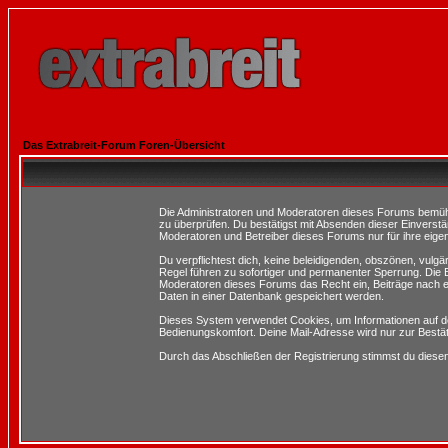
Das Extrabreit-Forum Foren-Übersicht
Die Administratoren und Moderatoren dieses Forums bemühen 
zu überprüfen. Du bestätigst mit Absenden dieser Einverstä
Moderatoren und Betreiber dieses Forums nur für ihre eigen
Du verpflichtest dich, keine beleidigenden, obszönen, vulg
Regel führen zu sofortiger und permanenter Sperrung. Die B
Moderatoren dieses Forums das Recht ein, Beiträge nach e
Daten in einer Datenbank gespeichert werden.
Dieses System verwendet Cookies, um Informationen auf d
Bedienungskomfort. Deine Mail-Adresse wird nur zur Bestä
Durch das Abschließen der Registrierung stimmst du dies