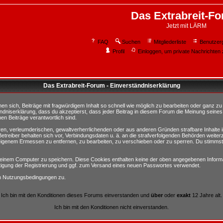
Das Extrabreit-F
Jetzt mit LÄRM
FAQ
Suchen
Mitgliederliste
Benutzer
Profil
Einloggen, um private Nachrichten 
Das Extrabreit-Forum - Einverständniserklärung
sich, Beiträge mit fragwürdigem Inhalt so schnell wie möglich zu bearbeiten oder ganz zu lö
ndniserklärung, dass du akzeptierst, dass jeder Beitrag in diesem Forum die Meinung seines
en Beiträge verantwortlich sind.
ären, verleumderischen, gewaltverherrlichenden oder aus anderen Gründen strafbare Inhalte 
etreiber behalten sich vor, Verbindungsdaten u. ä. an die strafverfolgenden Behörden weite
igenem Ermessen zu entfernen, zu bearbeiten, zu verschieben oder zu sperren. Du stimmst
einem Computer zu speichern. Diese Cookies enthalten keine der oben angegebenen Informa
tigung der Registrierung und ggf. zum Versand eines neuen Passwortes verwendet.
en Nutzungsbedingungen zu.
Ich bin mit den Konditionen dieses Forums einverstanden und
über
oder
exakt
12 Jahre alt.
Ich bin mit den Konditionen nicht einverstanden.