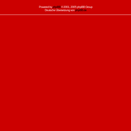
Powered by
phpBB
© 2001, 2005 phpBB Group
Deutsche Übersetzung von
phpBB.de