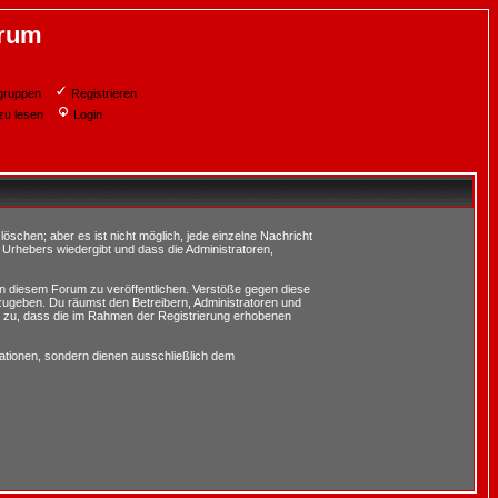
orum
gruppen
Registrieren
zu lesen
Login
schen; aber es ist nicht möglich, jede einzelne Nachricht
 Urhebers wiedergibt und dass die Administratoren,
in diesem Forum zu veröffentlichen. Verstöße gegen diese
rzugeben. Du räumst den Betreibern, Administratoren und
 zu, dass die im Rahmen der Registrierung erhobenen
tionen, sondern dienen ausschließlich dem