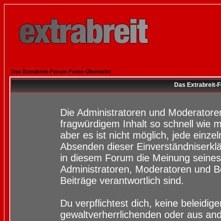
Das Extrabreit-Forum Foren-Übersicht
Das Extrabreit-
Die Administratoren und Moderatore
fragwürdigem Inhalt so schnell wie 
aber es ist nicht möglich, jede einze
Absenden dieser Einverständniserklä
in diesem Forum die Meinung seines
Administratoren, Moderatoren und Be
Beiträge verantwortlich sind.
Du verpflichtest dich, keine beleidi
gewaltverherrlichenden oder aus and