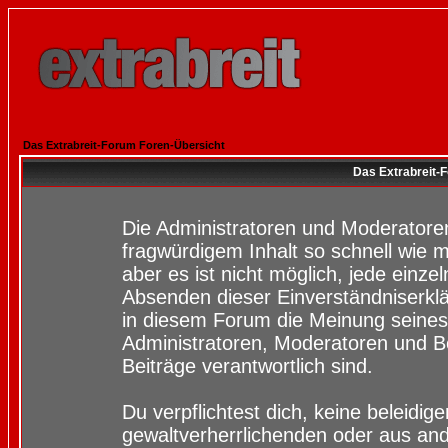
Das Extrabreit-Forum Foren-Übersicht
Das Extrabreit-
Die Administratoren und Moderatore
fragwürdigem Inhalt so schnell wie 
aber es ist nicht möglich, jede einze
Absenden dieser Einverständniserklä
in diesem Forum die Meinung seines
Administratoren, Moderatoren und Be
Beiträge verantwortlich sind.
Du verpflichtest dich, keine beleidi
gewaltverherrlichenden oder aus and