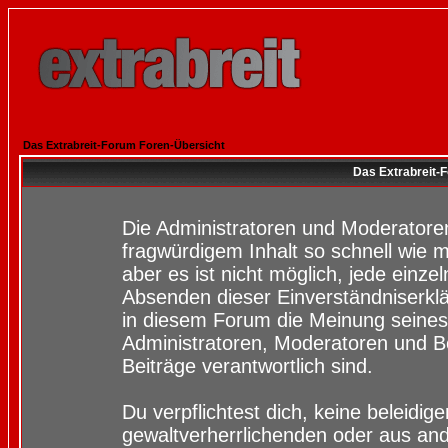
Das Extrabreit-Forum Foren-Übersicht
Das Extrabreit-
Die Administratoren und Moderatore
fragwürdigem Inhalt so schnell wie 
aber es ist nicht möglich, jede einze
Absenden dieser Einverständniserklä
in diesem Forum die Meinung seines
Administratoren, Moderatoren und Be
Beiträge verantwortlich sind.
Du verpflichtest dich, keine beleidi
gewaltverherrlichenden oder aus and