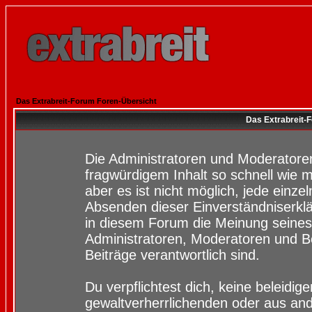
Das Extrabreit-Forum Foren-Übersicht
Das Extrabreit-
Die Administratoren und Moderatore
fragwürdigem Inhalt so schnell wie 
aber es ist nicht möglich, jede einze
Absenden dieser Einverständniserklä
in diesem Forum die Meinung seines
Administratoren, Moderatoren und Be
Beiträge verantwortlich sind.
Du verpflichtest dich, keine beleidi
gewaltverherrlichenden oder aus and