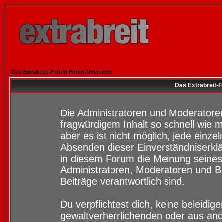
Das Extrabreit-Forum Foren-Übersicht
Das Extrabreit-
Die Administratoren und Moderatore
fragwürdigem Inhalt so schnell wie 
aber es ist nicht möglich, jede einze
Absenden dieser Einverständniserklä
in diesem Forum die Meinung seines
Administratoren, Moderatoren und Be
Beiträge verantwortlich sind.
Du verpflichtest dich, keine beleidi
gewaltverherrlichenden oder aus and