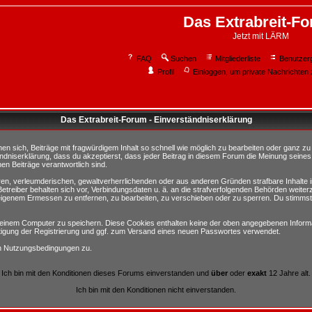
Das Extrabreit-F
Jetzt mit LÄRM
FAQ
Suchen
Mitgliederliste
Benutzer
Profil
Einloggen, um private Nachrichten 
Das Extrabreit-Forum - Einverständniserklärung
sich, Beiträge mit fragwürdigem Inhalt so schnell wie möglich zu bearbeiten oder ganz zu lö
ndniserklärung, dass du akzeptierst, dass jeder Beitrag in diesem Forum die Meinung seines
en Beiträge verantwortlich sind.
ären, verleumderischen, gewaltverherrlichenden oder aus anderen Gründen strafbare Inhalte 
etreiber behalten sich vor, Verbindungsdaten u. ä. an die strafverfolgenden Behörden weite
igenem Ermessen zu entfernen, zu bearbeiten, zu verschieben oder zu sperren. Du stimmst
einem Computer zu speichern. Diese Cookies enthalten keine der oben angegebenen Informa
tigung der Registrierung und ggf. zum Versand eines neuen Passwortes verwendet.
en Nutzungsbedingungen zu.
Ich bin mit den Konditionen dieses Forums einverstanden und
über
oder
exakt
12 Jahre alt.
Ich bin mit den Konditionen nicht einverstanden.