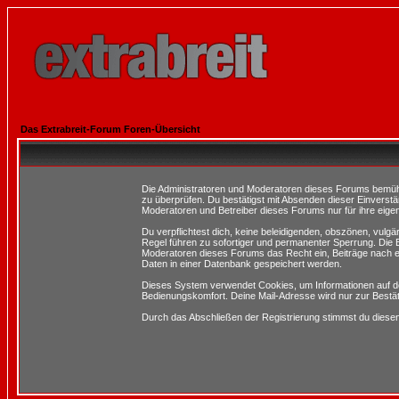
Das Extrabreit-Forum Foren-Übersicht
Die Administratoren und Moderatoren dieses Forums bemühen 
zu überprüfen. Du bestätigst mit Absenden dieser Einverstä
Moderatoren und Betreiber dieses Forums nur für ihre eigen
Du verpflichtest dich, keine beleidigenden, obszönen, vulg
Regel führen zu sofortiger und permanenter Sperrung. Die B
Moderatoren dieses Forums das Recht ein, Beiträge nach e
Daten in einer Datenbank gespeichert werden.
Dieses System verwendet Cookies, um Informationen auf d
Bedienungskomfort. Deine Mail-Adresse wird nur zur Bestä
Durch das Abschließen der Registrierung stimmst du dies