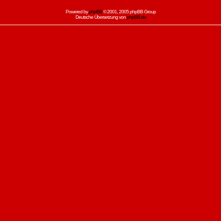
Powered by
phpBB
© 2001, 2005 phpBB Group
Deutsche Übersetzung von
phpBB.de