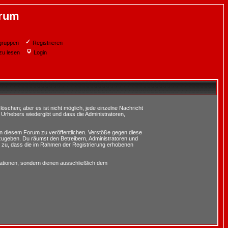
orum
gruppen
Registrieren
zu lesen
Login
schen; aber es ist nicht möglich, jede einzelne Nachricht
 Urhebers wiedergibt und dass die Administratoren,
in diesem Forum zu veröffentlichen. Verstöße gegen diese
rzugeben. Du räumst den Betreibern, Administratoren und
 zu, dass die im Rahmen der Registrierung erhobenen
tionen, sondern dienen ausschließlich dem