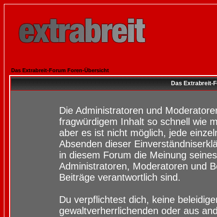
Das Extrabreit-Forum Foren-Übersicht
Das Extrabreit-
Die Administratoren und Moderatore
fragwürdigem Inhalt so schnell wie 
aber es ist nicht möglich, jede einze
Absenden dieser Einverständniserklä
in diesem Forum die Meinung seines
Administratoren, Moderatoren und Be
Beiträge verantwortlich sind.
Du verpflichtest dich, keine beleidi
gewaltverherrlichenden oder aus and