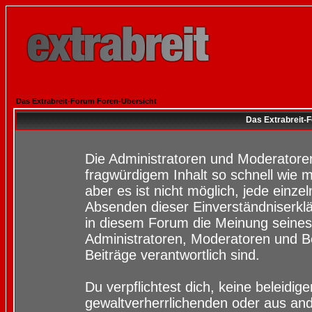
Das Extrabreit-Forum Foren-Übersicht
Das Extrabreit-
Die Administratoren und Moderatore
fragwürdigem Inhalt so schnell wie 
aber es ist nicht möglich, jede einze
Absenden dieser Einverständniserklä
in diesem Forum die Meinung seines
Administratoren, Moderatoren und Be
Beiträge verantwortlich sind.
Du verpflichtest dich, keine beleidi
gewaltverherrlichenden oder aus and