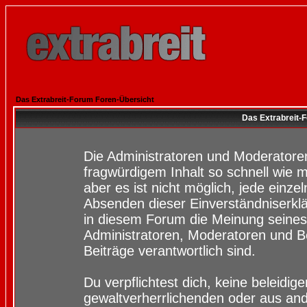
Das Extrabreit-Forum Foren-Übersicht
Das Extrabreit-
Die Administratoren und Moderatore
fragwürdigem Inhalt so schnell wie 
aber es ist nicht möglich, jede einze
Absenden dieser Einverständniserklä
in diesem Forum die Meinung seines
Administratoren, Moderatoren und Be
Beiträge verantwortlich sind.
Du verpflichtest dich, keine beleidi
gewaltverherrlichenden oder aus and