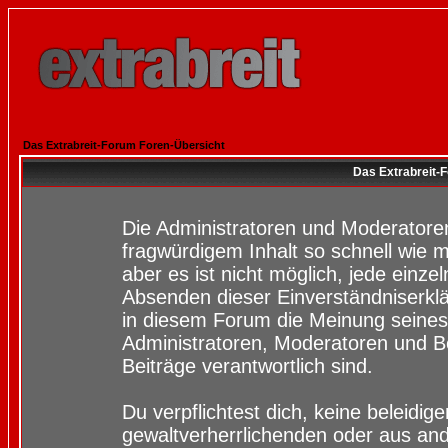
Das Extrabreit-Forum Foren-Übersicht
Das Extrabreit-
Die Administratoren und Moderatore
fragwürdigem Inhalt so schnell wie 
aber es ist nicht möglich, jede einze
Absenden dieser Einverständniserklä
in diesem Forum die Meinung seines
Administratoren, Moderatoren und Be
Beiträge verantwortlich sind.
Du verpflichtest dich, keine beleidi
gewaltverherrlichenden oder aus and