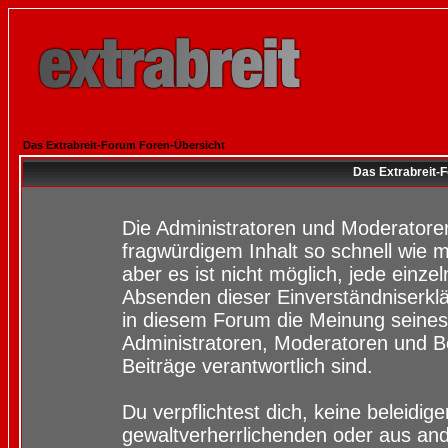
Das Extrabreit-Forum Foren-Übersicht
Das Extrabreit-
Die Administratoren und Moderatore
fragwürdigem Inhalt so schnell wie 
aber es ist nicht möglich, jede einze
Absenden dieser Einverständniserklä
in diesem Forum die Meinung seines
Administratoren, Moderatoren und Be
Beiträge verantwortlich sind.
Du verpflichtest dich, keine beleidi
gewaltverherrlichenden oder aus and