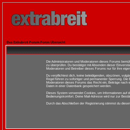
Das Extrabreit-Forum Foren-Übersicht
Die Administratoren und Moderatoren dieses Forums bemühen 
zu überprüfen. Du bestätigst mit Absenden dieser Einverstä
Moderatoren und Betreiber dieses Forums nur für ihre eigen
Du verpflichtest dich, keine beleidigenden, obszönen, vulg
Regel führen zu sofortiger und permanenter Sperrung. Die B
Moderatoren dieses Forums das Recht ein, Beiträge nach e
Daten in einer Datenbank gespeichert werden.
Dieses System verwendet Cookies, um Informationen auf d
Bedienungskomfort. Deine Mail-Adresse wird nur zur Bestä
Durch das Abschließen der Registrierung stimmst du dies