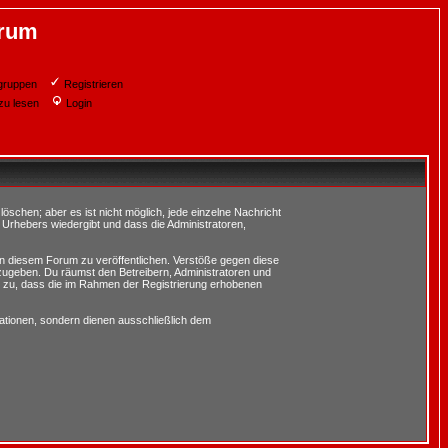
orum
gruppen
Registrieren
zu lesen
Login
schen; aber es ist nicht möglich, jede einzelne Nachricht
 Urhebers wiedergibt und dass die Administratoren,
in diesem Forum zu veröffentlichen. Verstöße gegen diese
rzugeben. Du räumst den Betreibern, Administratoren und
 zu, dass die im Rahmen der Registrierung erhobenen
tionen, sondern dienen ausschließlich dem