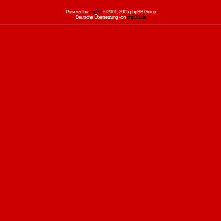
Powered by
phpBB
© 2001, 2005 phpBB Group
Deutsche Übersetzung von
phpBB.de