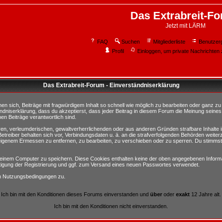
Das Extrabreit-F
Jetzt mit LÄRM
FAQ
Suchen
Mitgliederliste
Benutzer
Profil
Einloggen, um private Nachrichten 
Das Extrabreit-Forum - Einverständniserklärung
sich, Beiträge mit fragwürdigem Inhalt so schnell wie möglich zu bearbeiten oder ganz zu lö
ndniserklärung, dass du akzeptierst, dass jeder Beitrag in diesem Forum die Meinung seines
en Beiträge verantwortlich sind.
ären, verleumderischen, gewaltverherrlichenden oder aus anderen Gründen strafbare Inhalte 
etreiber behalten sich vor, Verbindungsdaten u. ä. an die strafverfolgenden Behörden weite
igenem Ermessen zu entfernen, zu bearbeiten, zu verschieben oder zu sperren. Du stimmst
einem Computer zu speichern. Diese Cookies enthalten keine der oben angegebenen Informa
tigung der Registrierung und ggf. zum Versand eines neuen Passwortes verwendet.
en Nutzungsbedingungen zu.
Ich bin mit den Konditionen dieses Forums einverstanden und
über
oder
exakt
12 Jahre alt.
Ich bin mit den Konditionen nicht einverstanden.