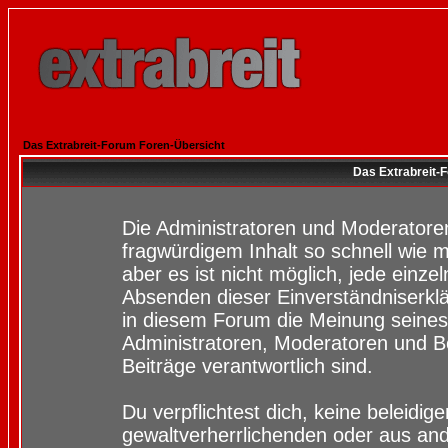
Das Extrabreit-Forum Foren-Übersicht
Das Extrabreit-
Die Administratoren und Moderatore
fragwürdigem Inhalt so schnell wie 
aber es ist nicht möglich, jede einze
Absenden dieser Einverständniserklä
in diesem Forum die Meinung seines
Administratoren, Moderatoren und Be
Beiträge verantwortlich sind.
Du verpflichtest dich, keine beleidi
gewaltverherrlichenden oder aus and