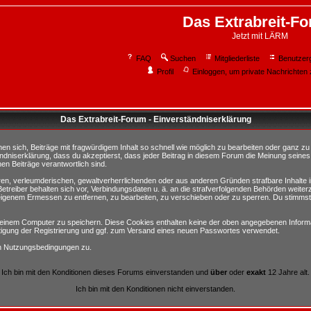
Das Extrabreit-F
Jetzt mit LÄRM
FAQ
Suchen
Mitgliederliste
Benutzer
Profil
Einloggen, um private Nachrichten 
Das Extrabreit-Forum - Einverständniserklärung
sich, Beiträge mit fragwürdigem Inhalt so schnell wie möglich zu bearbeiten oder ganz zu lö
ndniserklärung, dass du akzeptierst, dass jeder Beitrag in diesem Forum die Meinung seines
en Beiträge verantwortlich sind.
ären, verleumderischen, gewaltverherrlichenden oder aus anderen Gründen strafbare Inhalte 
etreiber behalten sich vor, Verbindungsdaten u. ä. an die strafverfolgenden Behörden weite
igenem Ermessen zu entfernen, zu bearbeiten, zu verschieben oder zu sperren. Du stimmst
einem Computer zu speichern. Diese Cookies enthalten keine der oben angegebenen Informa
tigung der Registrierung und ggf. zum Versand eines neuen Passwortes verwendet.
en Nutzungsbedingungen zu.
Ich bin mit den Konditionen dieses Forums einverstanden und
über
oder
exakt
12 Jahre alt.
Ich bin mit den Konditionen nicht einverstanden.