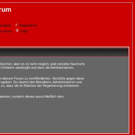
orum
gruppen
Registrieren
zu lesen
Login
schen; aber es ist nicht möglich, jede einzelne Nachricht
 Urhebers wiedergibt und dass die Administratoren,
in diesem Forum zu veröffentlichen. Verstöße gegen diese
rzugeben. Du räumst den Betreibern, Administratoren und
 zu, dass die im Rahmen der Registrierung erhobenen
tionen, sondern dienen ausschließlich dem