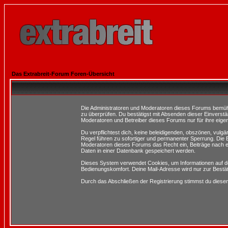
Das Extrabreit-Forum Foren-Übersicht
Die Administratoren und Moderatoren dieses Forums bemühen 
zu überprüfen. Du bestätigst mit Absenden dieser Einverstä
Moderatoren und Betreiber dieses Forums nur für ihre eigen
Du verpflichtest dich, keine beleidigenden, obszönen, vulg
Regel führen zu sofortiger und permanenter Sperrung. Die B
Moderatoren dieses Forums das Recht ein, Beiträge nach e
Daten in einer Datenbank gespeichert werden.
Dieses System verwendet Cookies, um Informationen auf d
Bedienungskomfort. Deine Mail-Adresse wird nur zur Bestä
Durch das Abschließen der Registrierung stimmst du dies