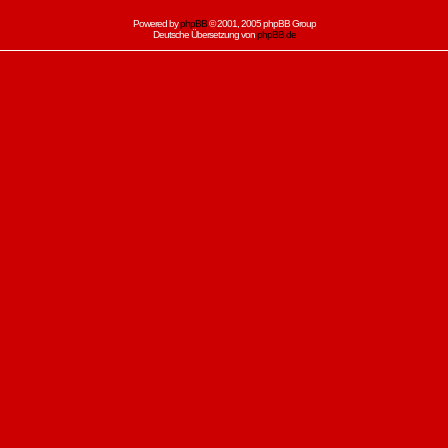
Powered by
phpBB
© 2001, 2005 phpBB Group
Deutsche Übersetzung von
phpBB.de