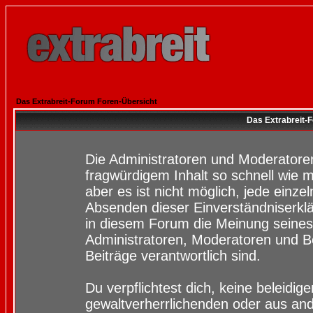
Das Extrabreit-Forum Foren-Übersicht
Das Extrabreit-
Die Administratoren und Moderatore
fragwürdigem Inhalt so schnell wie 
aber es ist nicht möglich, jede einze
Absenden dieser Einverständniserklä
in diesem Forum die Meinung seines
Administratoren, Moderatoren und Be
Beiträge verantwortlich sind.
Du verpflichtest dich, keine beleidi
gewaltverherrlichenden oder aus and