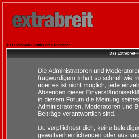
Das Extrabreit-Forum Foren-Übersicht
Das Extrabreit-
Die Administratoren und Moderatore
fragwürdigem Inhalt so schnell wie 
aber es ist nicht möglich, jede einze
Absenden dieser Einverständniserklä
in diesem Forum die Meinung seines
Administratoren, Moderatoren und Be
Beiträge verantwortlich sind.
Du verpflichtest dich, keine beleidi
gewaltverherrlichenden oder aus and