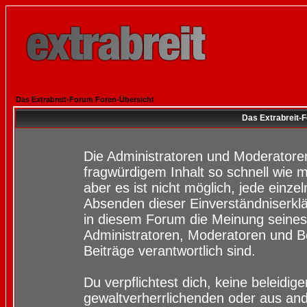
Das Extrabreit-Forum Foren-Übersicht
Das Extrabreit-
Die Administratoren und Moderatore
fragwürdigem Inhalt so schnell wie 
aber es ist nicht möglich, jede einze
Absenden dieser Einverständniserklä
in diesem Forum die Meinung seines
Administratoren, Moderatoren und Be
Beiträge verantwortlich sind.
Du verpflichtest dich, keine beleidi
gewaltverherrlichenden oder aus and