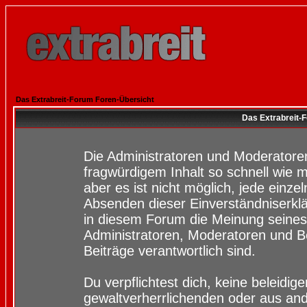
Das Extrabreit-Forum Foren-Übersicht
Das Extrabreit-
Die Administratoren und Moderatore
fragwürdigem Inhalt so schnell wie 
aber es ist nicht möglich, jede einze
Absenden dieser Einverständniserklä
in diesem Forum die Meinung seines
Administratoren, Moderatoren und Be
Beiträge verantwortlich sind.
Du verpflichtest dich, keine beleidi
gewaltverherrlichenden oder aus and