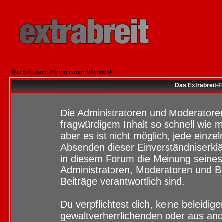
Das Extrabreit-Forum Foren-Übersicht
Das Extrabreit-
Die Administratoren und Moderatore
fragwürdigem Inhalt so schnell wie 
aber es ist nicht möglich, jede einze
Absenden dieser Einverständniserklä
in diesem Forum die Meinung seines
Administratoren, Moderatoren und Be
Beiträge verantwortlich sind.
Du verpflichtest dich, keine beleidi
gewaltverherrlichenden oder aus and