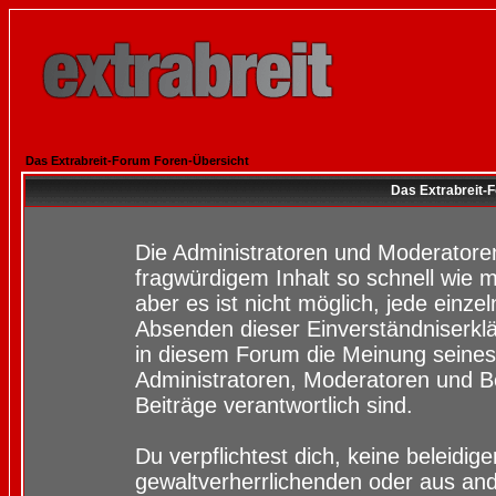
Das Extrabreit-Forum Foren-Übersicht
Das Extrabreit-
Die Administratoren und Moderatore
fragwürdigem Inhalt so schnell wie 
aber es ist nicht möglich, jede einze
Absenden dieser Einverständniserklä
in diesem Forum die Meinung seines
Administratoren, Moderatoren und Be
Beiträge verantwortlich sind.
Du verpflichtest dich, keine beleidi
gewaltverherrlichenden oder aus and