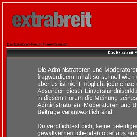
Das Extrabreit-Forum Foren-Übersicht
Das Extrabreit-
Die Administratoren und Moderatore
fragwürdigem Inhalt so schnell wie 
aber es ist nicht möglich, jede einze
Absenden dieser Einverständniserklä
in diesem Forum die Meinung seines
Administratoren, Moderatoren und Be
Beiträge verantwortlich sind.
Du verpflichtest dich, keine beleidi
gewaltverherrlichenden oder aus and