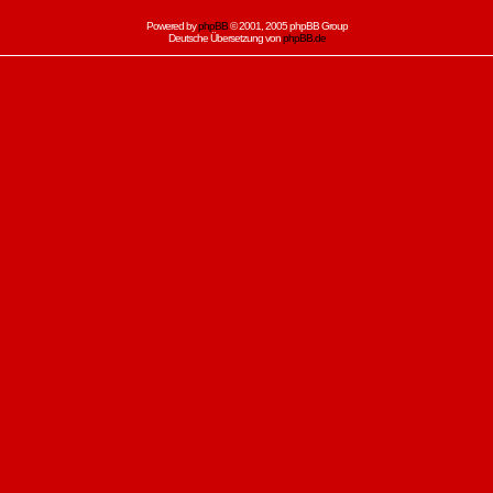
Powered by
phpBB
© 2001, 2005 phpBB Group
Deutsche Übersetzung von
phpBB.de