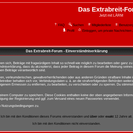
Das Extrabreit-F
Jetzt mit LÄRM
FAQ
Suchen
Mitgliederliste
Benutzer
Profil
Einloggen, um private Nachrichten 
Das Extrabreit-Forum - Einverständniserklärung
sich, Beiträge mit fragwürdigem Inhalt so schnell wie möglich zu bearbeiten oder ganz zu lö
ndniserklärung, dass du akzeptierst, dass jeder Beitrag in diesem Forum die Meinung seines
en Beiträge verantwortlich sind.
ären, verleumderischen, gewaltverherrlichenden oder aus anderen Gründen strafbare Inhalte 
etreiber behalten sich vor, Verbindungsdaten u. ä. an die strafverfolgenden Behörden weite
igenem Ermessen zu entfernen, zu bearbeiten, zu verschieben oder zu sperren. Du stimmst
einem Computer zu speichern. Diese Cookies enthalten keine der oben angegebenen Informa
tigung der Registrierung und ggf. zum Versand eines neuen Passwortes verwendet.
en Nutzungsbedingungen zu.
Ich bin mit den Konditionen dieses Forums einverstanden und
über
oder
exakt
12 Jahre alt.
Ich bin mit den Konditionen nicht einverstanden.