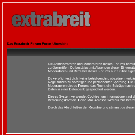
Das Extrabreit-Forum Foren-Übersicht
Die Administratoren und Moderatoren dieses Forums bemühen 
zu überprüfen. Du bestätigst mit Absenden dieser Einverstä
Moderatoren und Betreiber dieses Forums nur für ihre eigen
Du verpflichtest dich, keine beleidigenden, obszönen, vulg
Regel führen zu sofortiger und permanenter Sperrung. Die B
Moderatoren dieses Forums das Recht ein, Beiträge nach e
Daten in einer Datenbank gespeichert werden.
Dieses System verwendet Cookies, um Informationen auf d
Bedienungskomfort. Deine Mail-Adresse wird nur zur Bestä
Durch das Abschließen der Registrierung stimmst du dies