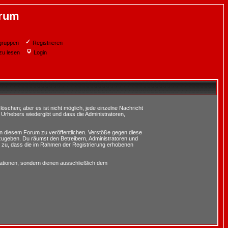
orum
gruppen
Registrieren
zu lesen
Login
schen; aber es ist nicht möglich, jede einzelne Nachricht
 Urhebers wiedergibt und dass die Administratoren,
in diesem Forum zu veröffentlichen. Verstöße gegen diese
rzugeben. Du räumst den Betreibern, Administratoren und
 zu, dass die im Rahmen der Registrierung erhobenen
tionen, sondern dienen ausschließlich dem