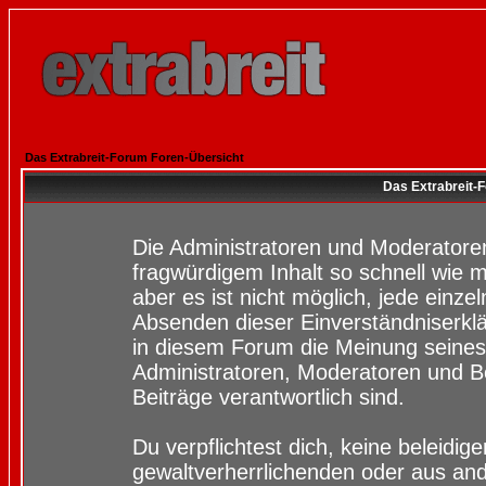
Das Extrabreit-Forum Foren-Übersicht
Das Extrabreit-
Die Administratoren und Moderatore
fragwürdigem Inhalt so schnell wie 
aber es ist nicht möglich, jede einze
Absenden dieser Einverständniserklä
in diesem Forum die Meinung seines
Administratoren, Moderatoren und Be
Beiträge verantwortlich sind.
Du verpflichtest dich, keine beleidi
gewaltverherrlichenden oder aus and