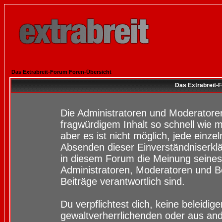
Das Extrabreit-Forum Foren-Übersicht
Das Extrabreit-
Die Administratoren und Moderatore
fragwürdigem Inhalt so schnell wie 
aber es ist nicht möglich, jede einze
Absenden dieser Einverständniserklä
in diesem Forum die Meinung seines
Administratoren, Moderatoren und Be
Beiträge verantwortlich sind.
Du verpflichtest dich, keine beleidi
gewaltverherrlichenden oder aus and