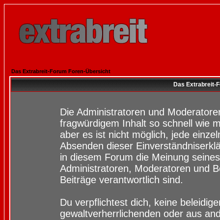
Das Extrabreit-Forum Foren-Übersicht
Das Extrabreit-
Die Administratoren und Moderatore
fragwürdigem Inhalt so schnell wie 
aber es ist nicht möglich, jede einze
Absenden dieser Einverständniserklä
in diesem Forum die Meinung seines
Administratoren, Moderatoren und Be
Beiträge verantwortlich sind.
Du verpflichtest dich, keine beleidi
gewaltverherrlichenden oder aus and