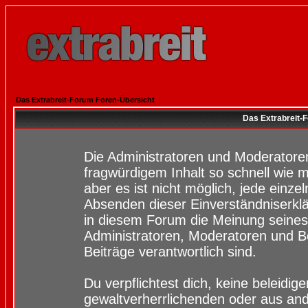
Das Extrabreit-Forum Foren-Übersicht
Das Extrabreit-
Die Administratoren und Moderatore
fragwürdigem Inhalt so schnell wie 
aber es ist nicht möglich, jede einze
Absenden dieser Einverständniserklä
in diesem Forum die Meinung seines
Administratoren, Moderatoren und Be
Beiträge verantwortlich sind.
Du verpflichtest dich, keine beleidi
gewaltverherrlichenden oder aus and