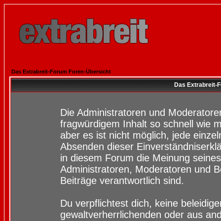
Das Extrabreit-Forum Foren-Übersicht
Das Extrabreit-
Die Administratoren und Moderatore
fragwürdigem Inhalt so schnell wie 
aber es ist nicht möglich, jede einze
Absenden dieser Einverständniserklä
in diesem Forum die Meinung seines
Administratoren, Moderatoren und Be
Beiträge verantwortlich sind.
Du verpflichtest dich, keine beleidi
gewaltverherrlichenden oder aus and