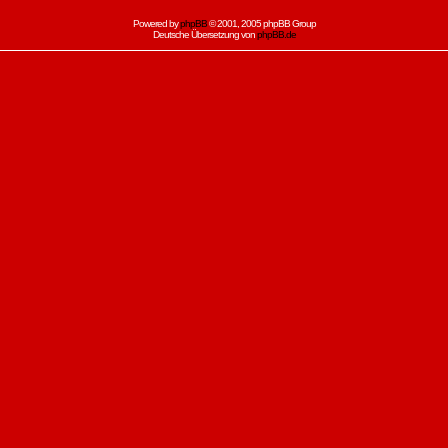
Powered by
phpBB
© 2001, 2005 phpBB Group
Deutsche Übersetzung von
phpBB.de