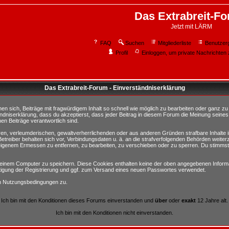
Das Extrabreit-F
Jetzt mit LÄRM
FAQ
Suchen
Mitgliederliste
Benutzer
Profil
Einloggen, um private Nachrichten 
Das Extrabreit-Forum - Einverständniserklärung
sich, Beiträge mit fragwürdigem Inhalt so schnell wie möglich zu bearbeiten oder ganz zu lö
ndniserklärung, dass du akzeptierst, dass jeder Beitrag in diesem Forum die Meinung seines
en Beiträge verantwortlich sind.
ären, verleumderischen, gewaltverherrlichenden oder aus anderen Gründen strafbare Inhalte 
etreiber behalten sich vor, Verbindungsdaten u. ä. an die strafverfolgenden Behörden weite
igenem Ermessen zu entfernen, zu bearbeiten, zu verschieben oder zu sperren. Du stimmst
einem Computer zu speichern. Diese Cookies enthalten keine der oben angegebenen Informa
tigung der Registrierung und ggf. zum Versand eines neuen Passwortes verwendet.
en Nutzungsbedingungen zu.
Ich bin mit den Konditionen dieses Forums einverstanden und
über
oder
exakt
12 Jahre alt.
Ich bin mit den Konditionen nicht einverstanden.