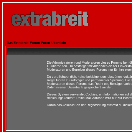
Das Extrabreit-Forum Foren-Übersicht
Die Administratoren und Moderatoren dieses Forums bemühen 
zu überprüfen. Du bestätigst mit Absenden dieser Einverstä
Moderatoren und Betreiber dieses Forums nur für ihre eigen
Du verpflichtest dich, keine beleidigenden, obszönen, vulg
Regel führen zu sofortiger und permanenter Sperrung. Die B
Moderatoren dieses Forums das Recht ein, Beiträge nach e
Daten in einer Datenbank gespeichert werden.
Dieses System verwendet Cookies, um Informationen auf d
Bedienungskomfort. Deine Mail-Adresse wird nur zur Bestä
Durch das Abschließen der Registrierung stimmst du dies