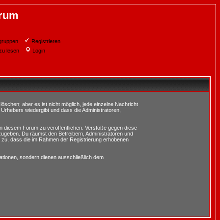
orum
gruppen
Registrieren
zu lesen
Login
schen; aber es ist nicht möglich, jede einzelne Nachricht
 Urhebers wiedergibt und dass die Administratoren,
in diesem Forum zu veröffentlichen. Verstöße gegen diese
rzugeben. Du räumst den Betreibern, Administratoren und
 zu, dass die im Rahmen der Registrierung erhobenen
tionen, sondern dienen ausschließlich dem