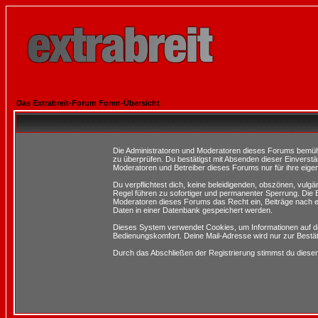
Das Extrabreit-Forum Foren-Übersicht
Die Administratoren und Moderatoren dieses Forums bemühen 
zu überprüfen. Du bestätigst mit Absenden dieser Einverstä
Moderatoren und Betreiber dieses Forums nur für ihre eigen
Du verpflichtest dich, keine beleidigenden, obszönen, vulg
Regel führen zu sofortiger und permanenter Sperrung. Die B
Moderatoren dieses Forums das Recht ein, Beiträge nach e
Daten in einer Datenbank gespeichert werden.
Dieses System verwendet Cookies, um Informationen auf d
Bedienungskomfort. Deine Mail-Adresse wird nur zur Bestä
Durch das Abschließen der Registrierung stimmst du dies