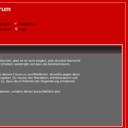
orum
gruppen
Registrieren
zu lesen
Login
schen; aber es ist nicht möglich, jede einzelne Nachricht
 Urhebers wiedergibt und dass die Administratoren,
in diesem Forum zu veröffentlichen. Verstöße gegen diese
rzugeben. Du räumst den Betreibern, Administratoren und
 zu, dass die im Rahmen der Registrierung erhobenen
tionen, sondern dienen ausschließlich dem