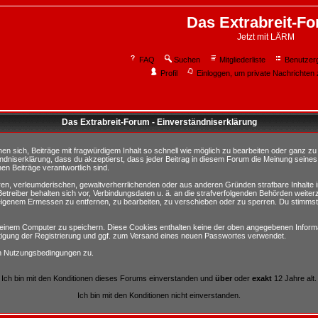
Das Extrabreit-F
Jetzt mit LÄRM
FAQ
Suchen
Mitgliederliste
Benutzer
Profil
Einloggen, um private Nachrichten 
Das Extrabreit-Forum - Einverständniserklärung
sich, Beiträge mit fragwürdigem Inhalt so schnell wie möglich zu bearbeiten oder ganz zu lö
ndniserklärung, dass du akzeptierst, dass jeder Beitrag in diesem Forum die Meinung seines
en Beiträge verantwortlich sind.
ären, verleumderischen, gewaltverherrlichenden oder aus anderen Gründen strafbare Inhalte 
etreiber behalten sich vor, Verbindungsdaten u. ä. an die strafverfolgenden Behörden weite
igenem Ermessen zu entfernen, zu bearbeiten, zu verschieben oder zu sperren. Du stimmst
einem Computer zu speichern. Diese Cookies enthalten keine der oben angegebenen Informa
tigung der Registrierung und ggf. zum Versand eines neuen Passwortes verwendet.
en Nutzungsbedingungen zu.
Ich bin mit den Konditionen dieses Forums einverstanden und
über
oder
exakt
12 Jahre alt.
Ich bin mit den Konditionen nicht einverstanden.