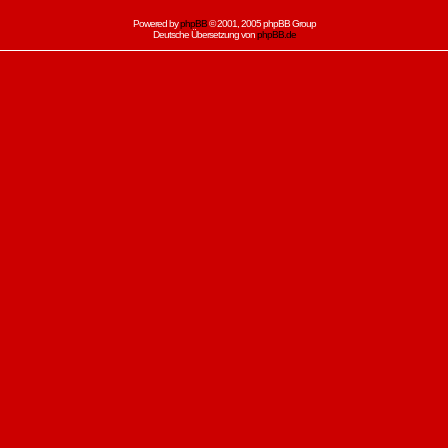
Powered by
phpBB
© 2001, 2005 phpBB Group
Deutsche Übersetzung von
phpBB.de