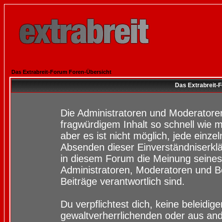
Das Extrabreit-Forum Foren-Übersicht
Das Extrabreit-
Die Administratoren und Moderatore
fragwürdigem Inhalt so schnell wie 
aber es ist nicht möglich, jede einze
Absenden dieser Einverständniserklä
in diesem Forum die Meinung seines
Administratoren, Moderatoren und Be
Beiträge verantwortlich sind.
Du verpflichtest dich, keine beleidi
gewaltverherrlichenden oder aus and