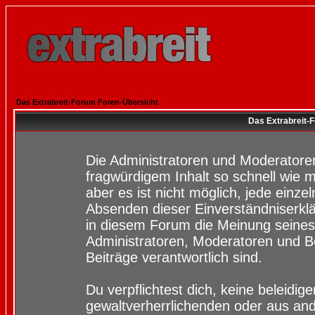
Das Extrabreit-Forum Foren-Übersicht
Das Extrabreit-
Die Administratoren und Moderatore
fragwürdigem Inhalt so schnell wie 
aber es ist nicht möglich, jede einze
Absenden dieser Einverständniserklä
in diesem Forum die Meinung seines
Administratoren, Moderatoren und Be
Beiträge verantwortlich sind.
Du verpflichtest dich, keine beleidi
gewaltverherrlichenden oder aus and